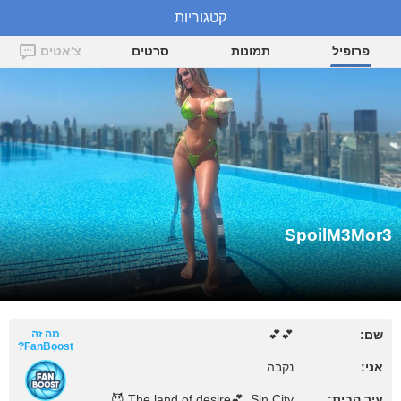
SpoilM3Mor3
קטגוריות
פרופיל
תמונות
סרטים
צ'אטים
SpoilM3Mor3
מה זה
💕💕
שם:
FanBoost?
אני:
נקבה
The land of desire💕, Sin City 😈
עיר הבית: