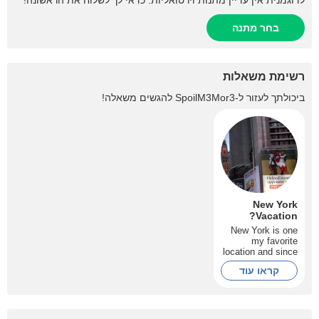
לדוגמנית אין עדיין מתנות וירטואליות. כדאי לך לשלוח את הראשונה!
בחר מתנה
רשימת משאלות
להגשים משאלה!
SpoilM3Mor3
ביכולתך לעזור ל-
New York
Vacation?
New York is one
my favorite
location and since
I saw this city in
קראו עוד
the movie "New
York : Taxi" , I
wished to have a
vacantion there
and explore all