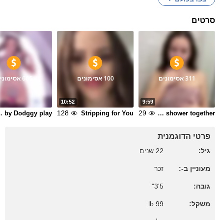
סרטים
311 אסימונים
100 אסימונים
666 אסימונים
10:52
9:59
128
29
by Dodggy play
Stripping for You
Lets take a shower together
פרטי הדוגמנית
גיל:
22 שנים
מעוניין ב-:
זכר
5'3"
גובה:
99 lb
משקל: