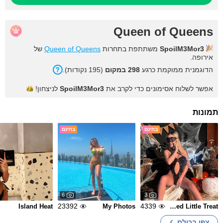
Queen of Queens
של
Queen of Queens
משתתפת בתחרות
SpoilM3Mor3
אירופה.
הדוגמנית ממוקמת כרגע
298 במקום
(195 נקודות).
לניצחון!
SpoilM3Mor3
אפשר לשלוח אסימונים כדי לקרב את
תמונות
בחינם
בחינם
6
3
23392
4339
Island Heat
My Photos
Wicked Little Treat🎃👻
צפו בכולם