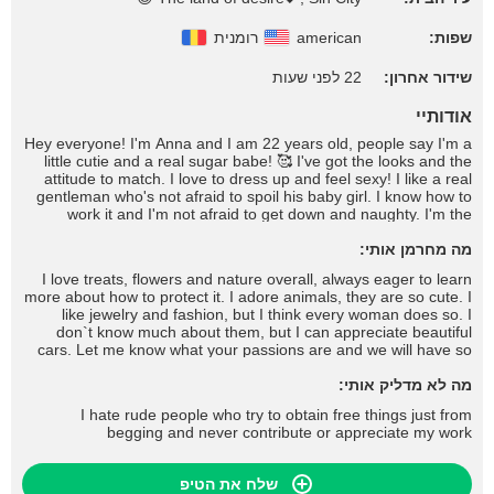
רומנית
american
שפות:
שידור אחרון:
22 לפני שעות
אודותיי
Hey everyone! I'm Anna and I am 22 years old, people say I'm a
little cutie and a real sugar babe! 🥰 I've got the looks and the
attitude to match. I love to dress up and feel sexy! I like a real
gentleman who's not afraid to spoil his baby girl. I know how to
work it and I'm not afraid to get down and naughty. I'm the
complete package and I'm sure to drive you wild and fulfil all
your dreams and desires!
מה מחרמן אותי:
I love treats, flowers and nature overall, always eager to learn
more about how to protect it. I adore animals, they are so cute. I
like jewelry and fashion, but I think every woman does so. I
don`t know much about them, but I can appreciate beautiful
cars. Let me know what your passions are and we will have so
much fun, don't you think?I like to let things happen, without
rushing or pushing. We all have our limits, but I am sure we can
מה לא מדליק אותי:
find a way to share amazing moments together, don`t you
I hate rude people who try to obtain free things just from
think?/ I hate one minute guys, I am the type of woman who
begging and never contribute or appreciate my work
loves to take her time in reaching the absolute sublime pleasure.
שלח את הטיפ