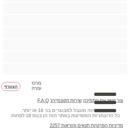
קטנטונת
שחרחורת
שיעבוד
שפריץ
שרירים
תחת גדול
מרכז
הצטרף
עזרה
F.A.Q
שירות הקונסיירג'
צור קשר עם התמיכה
האתר הזה מוגבל למבוגרים בני 18 או יותר.
כל הדוגמניות המופיעות באתר הזה הן בנות 18 לפחות.
2257
תנאים והוראות
מדיניות הפרטיות