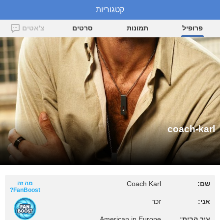
קטגוריות
coach-karl
פרופיל
תמונות
סרטים
צ'אטים
coach-karl
שם:
Coach Karl
מה זה
FanBoost?
אני:
זכר
עיר הבית:
American in Europe