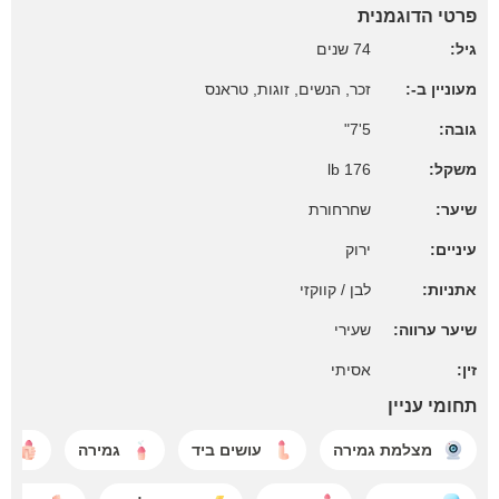
פרטי הדוגמנית
גיל:
74 שנים
מעוניין ב-:
זכר, הנשים, זוגות, טראנס
גובה:
5'7"
משקל:
176 lb
שיער:
שחרחורת
עיניים:
ירוק
אתניות:
לבן / קווקזי
שיער ערווה:
שעירי
זין:
אסיתי
תחומי עניין
מצלמת גמירה
עושים ביד
גמירה
א